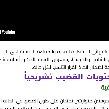
النهائي لاستعادة القدرة والكفاءة الجنسية لدى الرجال
 الشامل والمبسط، يستعرض الأستاذ الدكتور أسامة شعير
ة لضمان اتخاذ القرار الأنسب لكل حالة.
حتويات القضيب تشريحياً
ية
ين متوازيتين تمتدان على طول العضو. في الحالة الط
 إلى ‏القضيب ثم احتباس الدم وحدوث الصلابة (الانتصـاب