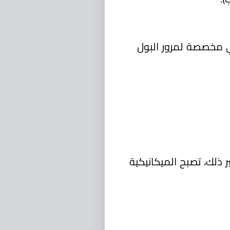
ي مخصصة لمرور البول
لك، تصبح ال‏ميكانيكية