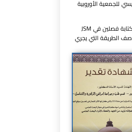
يسي للجمعية الأوروبية
تم اختياري لكتابة فصل عن “كسر العضو الذكري” في أشهر المراجع العلمية المتخصصي كما تم اختياري لكتابة فصلين في JSM
بير بوصف الطريقة التي يجري