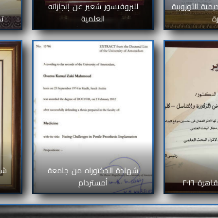
يمية الأوروبية
للبروفيسور شعير عن إنجازاته
ة
العلمية
تك
شهادة الدكتوراه من جامعة
شه
رة ٢٠١٦
أمستردام