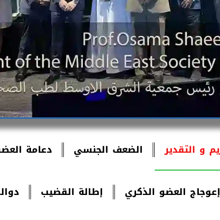
يم و التقدير
الضعف الجنسي
دعامة العضو
عوجاج العضو الذكري
‏إطالة القضيب
دوال