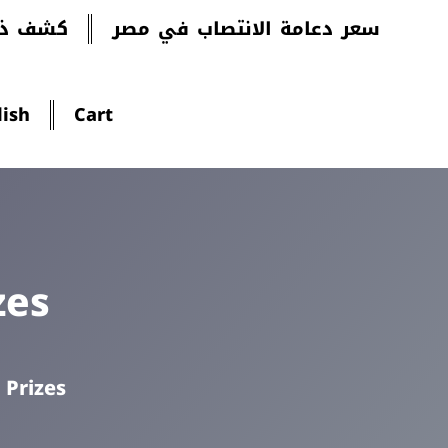
سعر دعامة الانتصاب في مصر
كشف ذك
lish
Cart
zes
»
Prizes